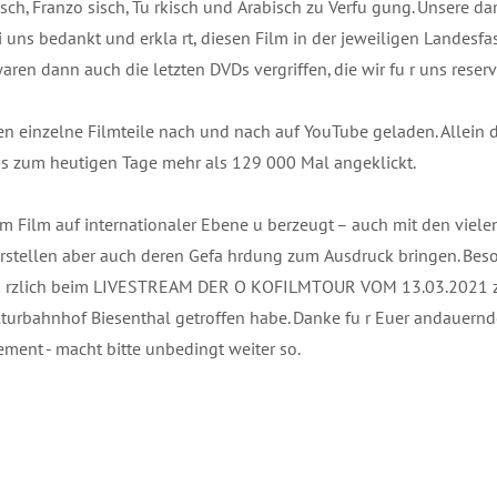
ch, Franzo sisch, Tu rkisch und Arabisch zu Verfu gung. Unsere d
 uns bedankt und erkla rt, diesen Film in der jeweiligen Landesfa
ren dann auch die letzten DVDs vergriffen, die wir fu r uns reserv
en einzelne Filmteile nach und nach auf YouTube geladen. Allein 
s zum heutigen Tage mehr als 129 000 Mal angeklickt.
sem Film auf internationaler Ebene u berzeugt – auch mit den viel
 darstellen aber auch deren Gefa hrdung zum Ausdruck bringen. Bes
 ku rzlich beim LIVESTREAM DER O KOFILMTOUR VOM 13.03.2021
lturbahnhof Biesenthal getroffen habe. Danke fu r Euer andauernd
ment - macht bitte unbedingt weiter so.