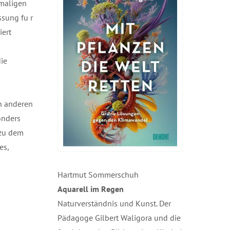
amaligen
ssung fu r
iert
die
en anderen
onders
 zu dem
es,
Hartmut Sommerschuh
Aquarell im Regen
Naturverständnis und Kunst. Der
Pädagoge Gilbert Waligora und die