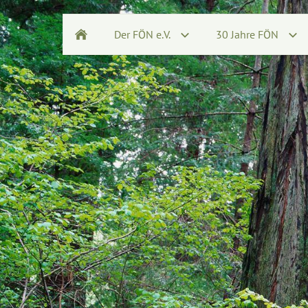
Der FÖN e.V.
30 Jahre FÖN