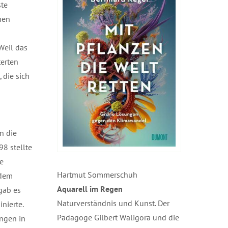
ste
hen
Weil das
terten
 die sich
n die
8 stellte
e
Hartmut Sommerschuh
 dem
Aquarell im Regen
gab es
Naturverständnis und Kunst. Der
nierte.
Pädagoge Gilbert Waligora und die
ungen in