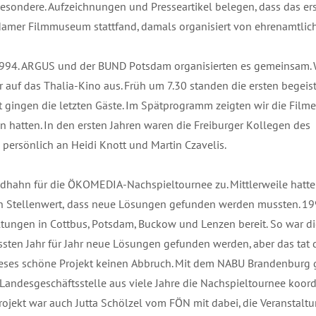
esondere. Aufzeichnungen und Presseartikel belegen, dass das er
amer Filmmuseum stattfand, damals organisiert von ehrenamtlic
r 1994. ARGUS und der BUND Potsdam organisierten es gemeinsam. 
 auf das Thalia-Kino aus. Früh um 7.30 standen die ersten begeis
 gingen die letzten Gäste. Im Spätprogramm zeigten wir die Filme,
atten. In den ersten Jahren waren die Freiburger Kollegen des
 persönlich an Heidi Knott und Martin Czavelis.
hahn für die ÖKOMEDIA-Nachspieltournee zu. Mittlerweile hatte
n Stellenwert, dass neue Lösungen gefunden werden mussten. 199
ltungen in Cottbus, Potsdam, Buckow und Lenzen bereit. So war di
ussten Jahr für Jahr neue Lösungen gefunden werden, aber das tat
ieses schöne Projekt keinen Abbruch. Mit dem NABU Brandenburg 
 Landesgeschäftsstelle aus viele Jahre die Nachspieltournee koordi
ojekt war auch Jutta Schölzel vom FÖN mit dabei, die Veranstalt