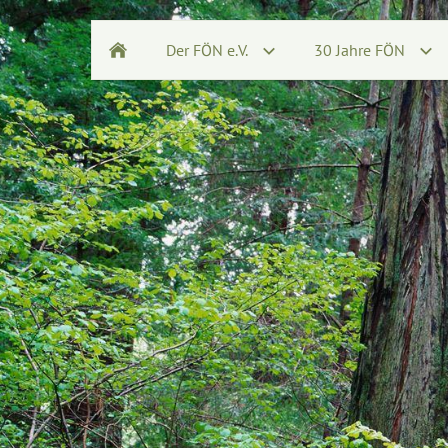
Der FÖN e.V.
30 Jahre FÖN